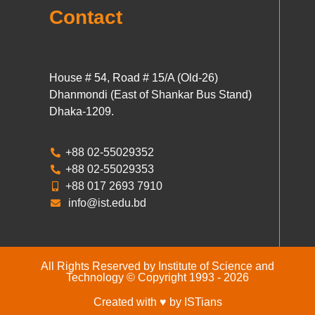
Contact
House # 54, Road # 15/A (Old-26)
Dhanmondi (East of Shankar Bus Stand)
Dhaka-1209.
+88 02-55029352
+88 02-55029353
+88 017 2693 7910
info@ist.edu.bd
All Rights Reserved by Institute of Science and
Technology © Copyright 1993 - 2026
Created with ♥ by ISTians