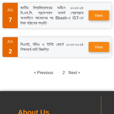
জাতীয় বিশ্ববিদ্যালয়ের অধীনে ২০২৩-২৪
JUL
বি.এস.সি. প্রফেশনাল অনার্স প্রোগ্রামে
View
অনলাইনে আবেদনের পর Bkash-এ IST-তে
7
টাকা পাঠানোর পদ্ধতি
JUL
সিএসই, বিবিএ ও ইসিই কোর্সে ২০২৩-২০২৪
View
শিক্ষাবর্ষে ভর্তি বিজ্ঞপ্তি
2
< Previous
1
2
Next >
About Us