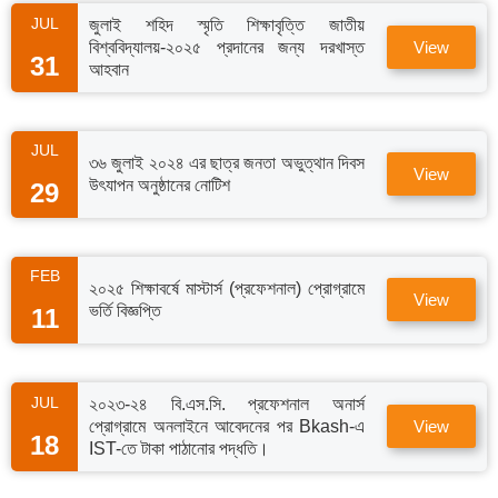
JUL
জুলাই শহিদ স্মৃতি শিক্ষাবৃত্তি জাতীয়
বিশ্ববিদ্যালয়-২০২৫ প্রদানের জন্য দরখাস্ত
View
31
আহবান
JUL
৩৬ জুলাই ২০২৪ এর ছাত্র জনতা অভুত্থান দিবস
View
উৎযাপন অনুষ্ঠানের নোটিশ
29
FEB
২০২৫ শিক্ষাবর্ষে মাস্টার্স (প্রফেশনাল) প্রোগ্রামে
View
ভর্তি বিজ্ঞপ্তি
11
JUL
২০২৩-২৪ বি.এস.সি. প্রফেশনাল অনার্স
প্রোগ্রামে অনলাইনে আবেদনের পর Bkash-এ
View
18
IST-তে টাকা পাঠানোর পদ্ধতি।