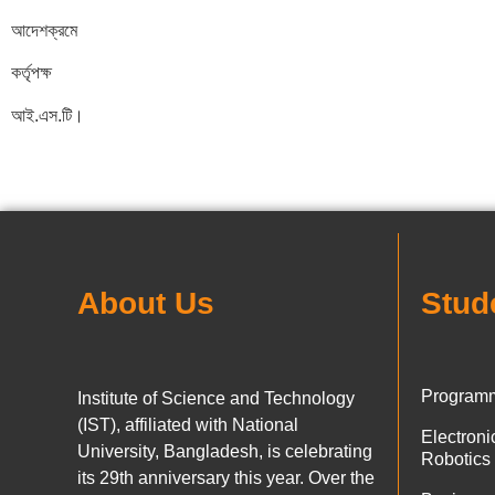
আদেশক্রমে
কর্তৃপক্ষ
আই.এস.টি।
About Us
Stud
Programm
Institute of Science and Technology
(IST), affiliated with National
Electron
University, Bangladesh, is celebrating
Robotics
its 29th anniversary this year. Over the