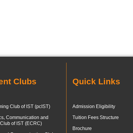
ent Clubs
Quick Links
ing Club of IST (pcIST)
Admission Eligibility
ics, Communication and
Tuition Fees Structure
 Club of IST (ECRC)
Brochure