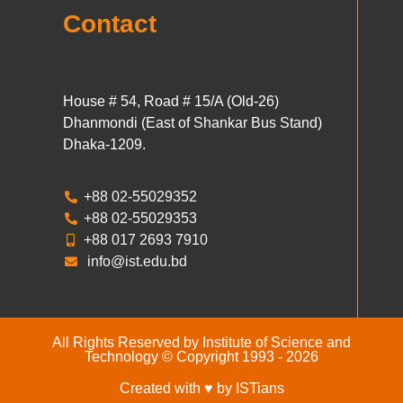
Contact
House # 54, Road # 15/A (Old-26)
Dhanmondi (East of Shankar Bus Stand)
Dhaka-1209.
+88 02-55029352
+88 02-55029353
+88 017 2693 7910
info@ist.edu.bd
All Rights Reserved by Institute of Science and
Technology © Copyright 1993 - 2026
Created with ♥ by ISTians