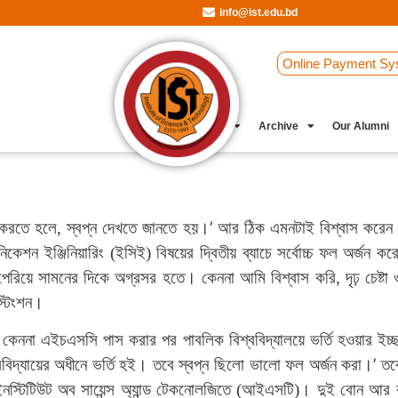
info@ist.edu.bd
Online Payment Sy
Student Clubs
Archive
Our Alumni
’
 করতে হলে, স্বপ্ন দেখতে জানতে হয়।
আর ঠিক এমনটাই বিশ্বাস করেন 
উনিকেশন ইঞ্জিনিয়ারিং (ইসিই) বিষয়ের দ্বিতীয় ব্যাচে সর্বোচ্চ ফল অর্জন
পেরিয়ে সামনের দিকে অগ্রসর হতে। কেননা আমি বিশ্বাস করি, দৃঢ় চেষ্ট
স্টিংশন।
েননা এইচএসসি পাস করার পর পাবলিক বিশ্ববিদ্যালয়ে ভর্তি হওয়ার ইচ্ছা
’
বিদ্যায়ের অধীনে ভর্তি হই। তবে স্বপ্ন ছিলো ভালো ফল অর্জন করা।
তব
স্টিটিউট অব সায়েন্স অ্যান্ড টেকনোলজিতে (আইএসটি)। দুই বোন আর বা