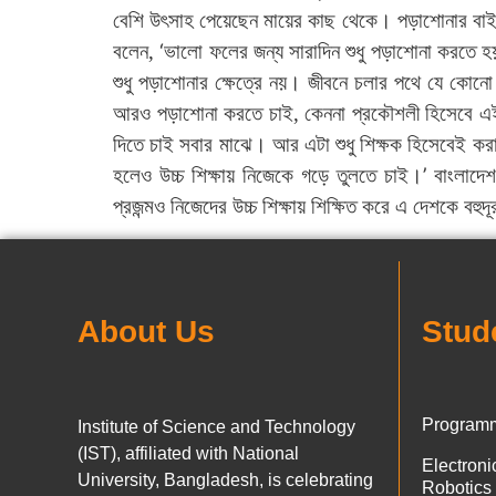
বেশি উৎসাহ পেয়েছেন মায়ের কাছ থেকে। পড়াশোনার বাইর
‘
বলেন,
ভালো ফলের জন্য সারাদিন শুধু পড়াশোনা করতে 
শুধু পড়াশোনার ক্ষেত্রে নয়। জীবনে চলার পথে যে কে
আরও পড়াশোনা করতে চাই, কেননা প্রকৌশলী হিসেবে এই
দিতে চাই সবার মাঝে। আর এটা শুধু শিক্ষক হিসেবেই 
’
হলেও উচ্চ শিক্ষায় নিজেকে গড়ে তুলতে চাই।
বাংলাদেশ
প্রজন্মও নিজেদের উচ্চ শিক্ষায় শিক্ষিত করে এ দেশকে বহু
About Us
Stud
Programm
Institute of Science and Technology
(IST), affiliated with National
Electron
University, Bangladesh, is celebrating
Robotics