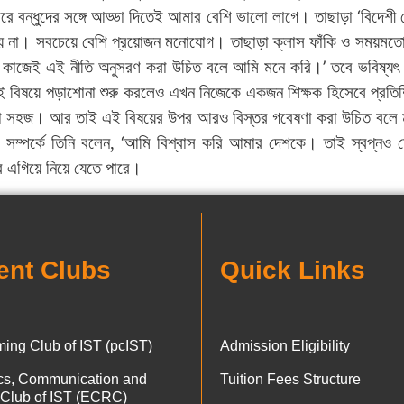
‘
ে বন্ধুদের সঙ্গে আড্ডা দিতেই আমার বেশি ভালো লাগে। তাছাড়া
বিদেশী
হয় না। সবচেয়ে বেশি প্রয়োজন মনোযোগ। তাছাড়া ক্লাস ফাঁকি ও সময়মতো
’
ানো কাজেই এই নীতি অনুসরণ করা উচিত বলে আমি মনে করি।
তবে ভবিষ্যৎ স
 বিষয়ে পড়াশোনা শুরু করলেও এখন নিজেকে একজন শিক্ষক হিসেবে প্রতিষ্
করা সহজ। আর তাই এই বিষয়ের উপর আরও বিস্তর গবেষণা করা উচিত বলে ম
‘
 সম্পর্কে তিনি বলেন,
আমি বিশ্বাস করি আমার দেশকে। তাই স্বপ্নও দেখ
দূর এগিয়ে নিয়ে যেতে পারে।
ent Clubs
Quick Links
ing Club of IST (pcIST)
Admission Eligibility
ics, Communication and
Tuition Fees Structure
 Club of IST (ECRC)