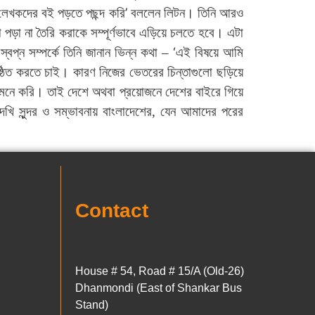
’
 লেখকদের বই পড়তে পছন্দ করি
বললেন লিটন। তিনি আরও
 পড়া না তৈরি করাকে সম্পূর্ণভাবে এড়িয়ে চলতে হবে। এটা
‘
্বপ্ন সম্পর্কে তিনি জানান ভিন্ন কথা –
এই বিষয়ে আমি
ঠিত করতে চাই। কারণ নিজের ভেতরের চিন্তাগুলো ছড়িয়ে
নে করি। তাই দেশে অথবা প্রয়োজনে দেশের বাইরে গিয়ে
ি সুন্দর ও সম্ভাবনায় বাংলাদেশের, যেন আমাদের পরের
Contact
House # 54, Road # 15/A (Old-26)
Dhanmondi (East of Shankar Bus
Stand)